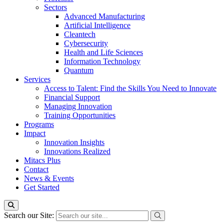
Sectors
Advanced Manufacturing
Artificial Intelligence
Cleantech
Cybersecurity
Health and Life Sciences
Information Technology
Quantum
Services
Access to Talent: Find the Skills You Need to Innovate
Financial Support
Managing Innovation
Training Opportunities
Programs
Impact
Innovation Insights
Innovations Realized
Mitacs Plus
Contact
News & Events
Get Started
Search our Site: