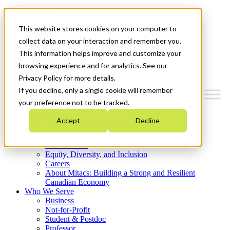
Mitacs Plus
Contact Us
This website stores cookies on your computer to
News & Events
Get Started
collect data on your interaction and remember you.
This information helps improve and customize your
Menu
browsing experience and for analytics. See our
Privacy Policy for more details.
If you decline, only a single cookie will remember
your preference not to be tracked.
Who We Are
Accept
Decline
Strategic Plan 2026-2030
Where We Invest
What We Do
Equity, Diversity, and Inclusion
Careers
About Mitacs: Building a Strong and Resilient
Canadian Economy
Who We Serve
Business
Not-for-Profit
Student & Postdoc
Professor