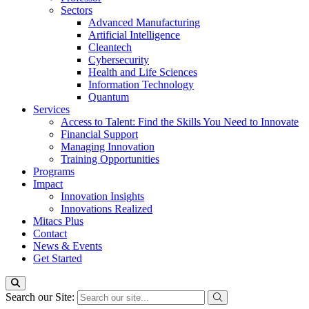
Sectors
Advanced Manufacturing
Artificial Intelligence
Cleantech
Cybersecurity
Health and Life Sciences
Information Technology
Quantum
Services
Access to Talent: Find the Skills You Need to Innovate
Financial Support
Managing Innovation
Training Opportunities
Programs
Impact
Innovation Insights
Innovations Realized
Mitacs Plus
Contact
News & Events
Get Started
Search our Site: