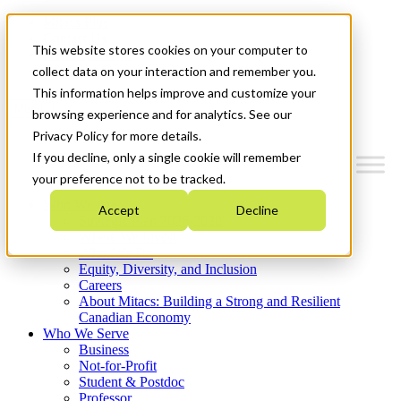
Mitacs Plus
Contact Us
This website stores cookies on your computer to
News & Events
Get Started
collect data on your interaction and remember you.
This information helps improve and customize your
Menu
browsing experience and for analytics. See our
Privacy Policy for more details.
If you decline, only a single cookie will remember
your preference not to be tracked.
Who We Are
Accept
Decline
Strategic Plan 2026-2030
Where We Invest
What We Do
Equity, Diversity, and Inclusion
Careers
About Mitacs: Building a Strong and Resilient
Canadian Economy
Who We Serve
Business
Not-for-Profit
Student & Postdoc
Professor