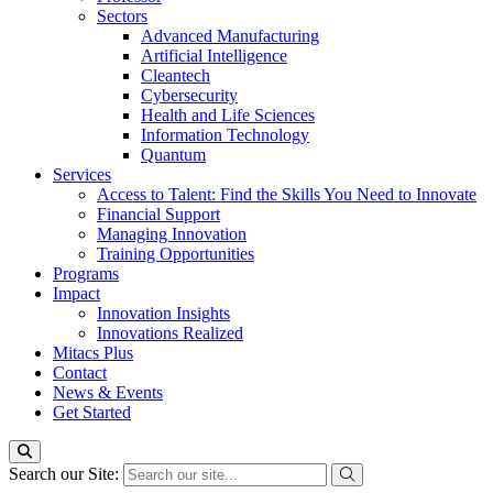
Sectors
Advanced Manufacturing
Artificial Intelligence
Cleantech
Cybersecurity
Health and Life Sciences
Information Technology
Quantum
Services
Access to Talent: Find the Skills You Need to Innovate
Financial Support
Managing Innovation
Training Opportunities
Programs
Impact
Innovation Insights
Innovations Realized
Mitacs Plus
Contact
News & Events
Get Started
Search our Site: