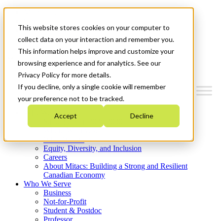
Mitacs Plus
Contact Us
This website stores cookies on your computer to
News & Events
Get Started
collect data on your interaction and remember you.
This information helps improve and customize your
Menu
browsing experience and for analytics. See our
Privacy Policy for more details.
If you decline, only a single cookie will remember
your preference not to be tracked.
Who We Are
Accept
Decline
Strategic Plan 2026-2030
Where We Invest
What We Do
Equity, Diversity, and Inclusion
Careers
About Mitacs: Building a Strong and Resilient
Canadian Economy
Who We Serve
Business
Not-for-Profit
Student & Postdoc
Professor