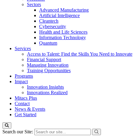
Sectors
Advanced Manufacturing
Artificial Intelligence
Cleantech
Cybersecurity
Health and Life Sciences
Information Technology
Quantum
Services
Access to Talent: Find the Skills You Need to Innovate
Financial Support
Managing Innovation
Training Opportunities
Programs
Impact
Innovation Insights
Innovations Realized
Mitacs Plus
Contact
News & Events
Get Started
Search our Site: