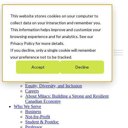
Mitacs Plus
Contact Us
This website stores cookies on your computer to
News & Events
Get Started
collect data on your interaction and remember you.
This information helps improve and customize your
Menu
browsing experience and for analytics. See our
Privacy Policy for more details.
If you decline, only a single cookie will remember
your preference not to be tracked.
Who We Are
Accept
Decline
Strategic Plan 2026-2030
Where We Invest
What We Do
Equity, Diversity, and Inclusion
Careers
About Mitacs: Building a Strong and Resilient
Canadian Economy
Who We Serve
Business
Not-for-Profit
Student & Postdoc
Professor