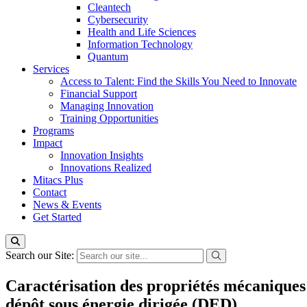
Cleantech
Cybersecurity
Health and Life Sciences
Information Technology
Quantum
Services
Access to Talent: Find the Skills You Need to Innovate
Financial Support
Managing Innovation
Training Opportunities
Programs
Impact
Innovation Insights
Innovations Realized
Mitacs Plus
Contact
News & Events
Get Started
Search our Site:
Caractérisation des propriétés mécaniques
dépôt sous énergie dirigée (DED)