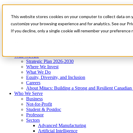
Mitacs Plus
Contact Us
This website stores cookies on your computer to collect data on 
News & Events
Get Started
customize your browsing experience and for analytics. See our Priv
Menu
If you decline, only a single cookie will remember your preference 
Who We Are
Who We Serve
Services
Programs
Impact
Who We Are
Strategic Plan 2026-2030
Where We Invest
What We Do
Equity, Diversity, and Inclusion
Careers
About Mitacs: Building a Strong and Resilient Canadia
Who We Serve
Business
Not-for-Profit
Student & Postdoc
Professor
Sectors
Advanced Manufacturing
Artificial Intelligence