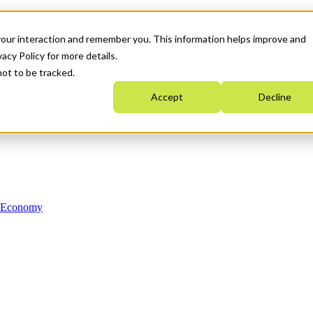
your interaction and remember you. This information helps improve and
acy Policy for more details.
not to be tracked.
Accept
Decline
n Economy