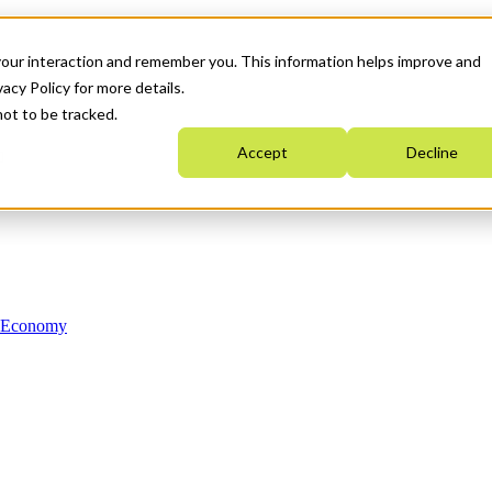
your interaction and remember you. This information helps improve and
acy Policy for more details.
not to be tracked.
Accept
Decline
n Economy