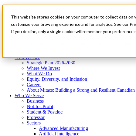
Mitacs Plus
Contact Us
This website stores cookies on your computer to collect data on 
News & Events
Get Started
customize your browsing experience and for analytics. See our Priv
Menu
If you decline, only a single cookie will remember your preference 
Who We Are
Who We Serve
Services
Programs
Impact
Who We Are
Strategic Plan 2026-2030
Where We Invest
What We Do
Equity, Diversity, and Inclusion
Careers
About Mitacs: Building a Strong and Resilient Canadia
Who We Serve
Business
Not-for-Profit
Student & Postdoc
Professor
Sectors
Advanced Manufacturing
Artificial Intelligence