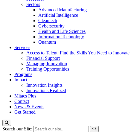
Sectors
Advanced Manufacturing
Artificial Intelligence
Cleantech
Cybersecurity
Health and Life Sciences
Information Technology
Quantum
Services
Access to Talent: Find the Skills You Need to Innovate
Financial Support
Managing Innovation
Training Opportunities
Programs
Impact
Innovation Insights
Innovations Realized
Mitacs Plus
Contact
News & Events
Get Started
Search our Site: