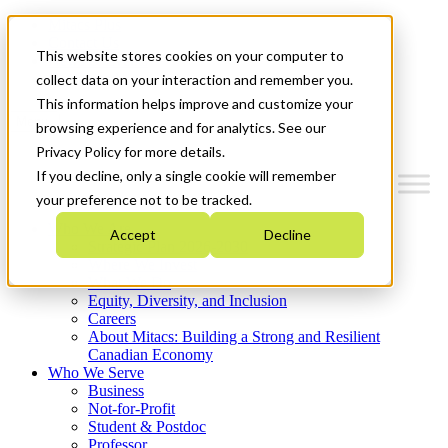
Mitacs Plus
Contact Us
This website stores cookies on your computer to
News & Events
Get Started
collect data on your interaction and remember you.
This information helps improve and customize your
Menu
browsing experience and for analytics. See our
Privacy Policy for more details.
If you decline, only a single cookie will remember
your preference not to be tracked.
Who We Are
Accept
Decline
Strategic Plan 2026-2030
Where We Invest
What We Do
Equity, Diversity, and Inclusion
Careers
About Mitacs: Building a Strong and Resilient
Canadian Economy
Who We Serve
Business
Not-for-Profit
Student & Postdoc
Professor