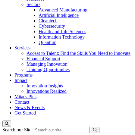
Sectors
Advanced Manufacturing
Artificial Intelligence
Cleantech
Cybersecurity
Health and Life Sciences
Information Technology
Quantum
Services
Access to Talent: Find the Skills You Need to Innovate
Financial Support
Managing Innovation
Training Opportunities
Programs
Impact
Innovation Insights
Innovations Realized
Mitacs Plus
Contact
News & Events
Get Started
Search our Site: