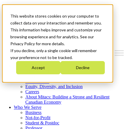
Mitacs Plus
Contact Us
This website stores cookies on your computer to
News & Events
Get Started
collect data on your interaction and remember you.
This information helps improve and customize your
Menu
browsing experience and for analytics. See our
Privacy Policy for more details.
If you decline, only a single cookie will remember
your preference not to be tracked.
Who We Are
Accept
Decline
Strategic Plan 2026-2030
Where We Invest
What We Do
Equity, Diversity, and Inclusion
Careers
About Mitacs: Building a Strong and Resilient
Canadian Economy
Who We Serve
Business
Not-for-Profit
Student & Postdoc
Professor