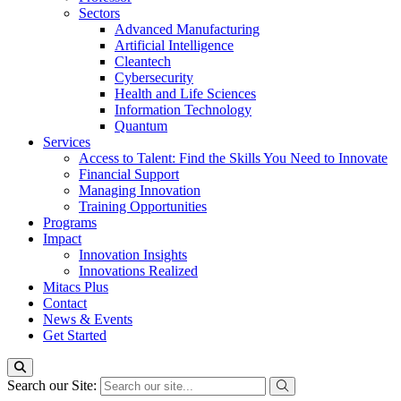
Sectors
Advanced Manufacturing
Artificial Intelligence
Cleantech
Cybersecurity
Health and Life Sciences
Information Technology
Quantum
Services
Access to Talent: Find the Skills You Need to Innovate
Financial Support
Managing Innovation
Training Opportunities
Programs
Impact
Innovation Insights
Innovations Realized
Mitacs Plus
Contact
News & Events
Get Started
Search our Site: