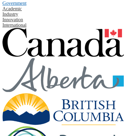
Government
Academic
Industry
Innovation
International