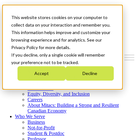
Mitacs Plus
Contact Us
This website stores cookies on your computer to
News & Events
Get Started
collect data on your interaction and remember you.
This information helps improve and customize your
Menu
browsing experience and for analytics. See our
Privacy Policy for more details.
If you decline, only a single cookie will remember
your preference not to be tracked.
Who We Are
Accept
Decline
Strategic Plan 2026-2030
Where We Invest
What We Do
Equity, Diversity, and Inclusion
Careers
About Mitacs: Building a Strong and Resilient
Canadian Economy
Who We Serve
Business
Not-for-Profit
Student & Postdoc
Professor