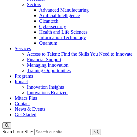
Sectors
Advanced Manufacturing
Artificial Intelligence
Cleantech
Cybersecurity
Health and Life Sciences
Information Technology
Quantum
Services
Access to Talent: Find the Skills You Need to Innovate
Financial Support
Managing Innovation
Training Opportunities
Programs
Impact
Innovation Insights
Innovations Realized
Mitacs Plus
Contact
News & Events
Get Started
Search our Site: