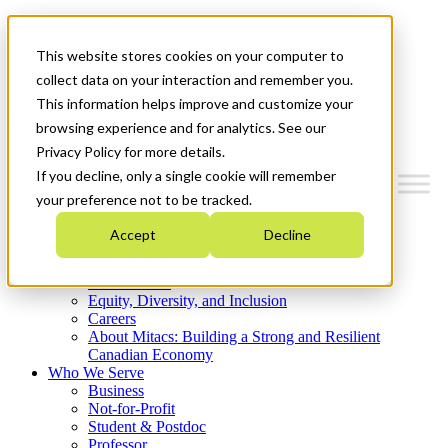
Mitacs Plus
Contact Us
This website stores cookies on your computer to
News & Events
Get Started
collect data on your interaction and remember you.
This information helps improve and customize your
Menu
browsing experience and for analytics. See our
Privacy Policy for more details.
If you decline, only a single cookie will remember
your preference not to be tracked.
Who We Are
Accept
Decline
Strategic Plan 2026-2030
Where We Invest
What We Do
Equity, Diversity, and Inclusion
Careers
About Mitacs: Building a Strong and Resilient
Canadian Economy
Who We Serve
Business
Not-for-Profit
Student & Postdoc
Professor