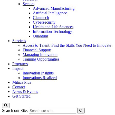
Sectors
Advanced Manufacturing
Artificial Intelligence
Cleantech
Cybersecurity
Health and Life Sciences
Information Technology
Quantum
Services
Access to Talent: Find the Skills You Need to Innovate
Financial Support
Managing Innovation
Training Opportunities
Programs
Impact
Innovation Insights
Innovations Realized
Mitacs Plus
Contact
News & Events
Get Started
Search our Site: