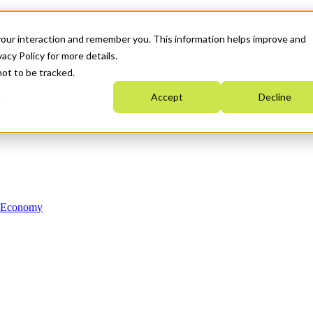
your interaction and remember you. This information helps improve and
acy Policy for more details.
not to be tracked.
Accept
Decline
n Economy