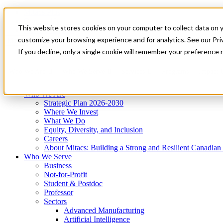
Mitacs Plus
Contact Us
This website stores cookies on your computer to collect data on 
News & Events
Get Started
customize your browsing experience and for analytics. See our Priv
Menu
If you decline, only a single cookie will remember your preference 
Who We Are
Who We Serve
Services
Programs
Impact
Who We Are
Strategic Plan 2026-2030
Where We Invest
What We Do
Equity, Diversity, and Inclusion
Careers
About Mitacs: Building a Strong and Resilient Canadia
Who We Serve
Business
Not-for-Profit
Student & Postdoc
Professor
Sectors
Advanced Manufacturing
Artificial Intelligence