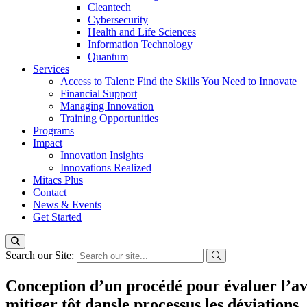
Cleantech
Cybersecurity
Health and Life Sciences
Information Technology
Quantum
Services
Access to Talent: Find the Skills You Need to Innovate
Financial Support
Managing Innovation
Training Opportunities
Programs
Impact
Innovation Insights
Innovations Realized
Mitacs Plus
Contact
News & Events
Get Started
Search our Site:
Conception d’un procédé pour évaluer l’ava
mitiger tôt dansle processus les déviations.