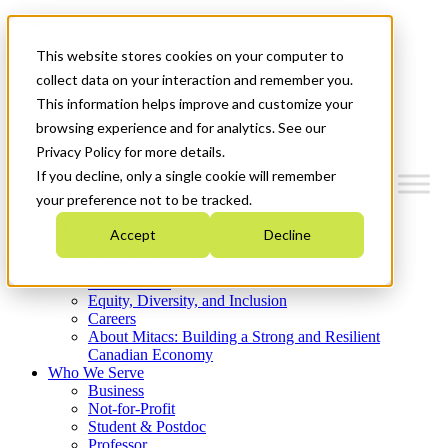
Mitacs Plus
Contact Us
This website stores cookies on your computer to
News & Events
Get Started
collect data on your interaction and remember you.
This information helps improve and customize your
Menu
browsing experience and for analytics. See our
Privacy Policy for more details.
If you decline, only a single cookie will remember
your preference not to be tracked.
Who We Are
Accept
Decline
Strategic Plan 2026-2030
Where We Invest
What We Do
Equity, Diversity, and Inclusion
Careers
About Mitacs: Building a Strong and Resilient
Canadian Economy
Who We Serve
Business
Not-for-Profit
Student & Postdoc
Professor