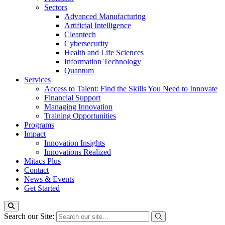
Sectors
Advanced Manufacturing
Artificial Intelligence
Cleantech
Cybersecurity
Health and Life Sciences
Information Technology
Quantum
Services
Access to Talent: Find the Skills You Need to Innovate
Financial Support
Managing Innovation
Training Opportunities
Programs
Impact
Innovation Insights
Innovations Realized
Mitacs Plus
Contact
News & Events
Get Started
Search our Site: