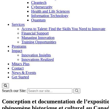
Cleantech
Cybersecurity
Health and Life Sciences
Information Technology
Quantum
Services
Access to Talent: Find the Skills You Need to Innovate
Financial Support
Managing Innovation
Training Opportunities
Programs
Impact
Innovation Insights
Innovations Realized
Mitacs Plus
Contact
News & Events
Get Started
Search our Site:
Conception et documentation de l’exposit
phénomène historique et culturel au Cana