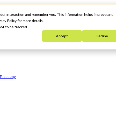
your interaction and remember you. This information helps improve and
acy Policy for more details.
not to be tracked.
Accept
Decline
n Economy