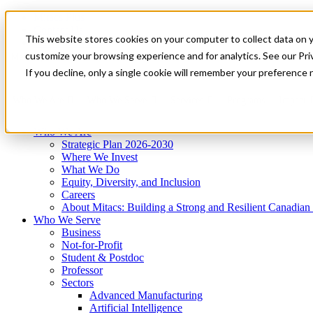
Mitacs Plus
Contact Us
This website stores cookies on your computer to collect data on 
News & Events
Get Started
customize your browsing experience and for analytics. See our Priv
Menu
If you decline, only a single cookie will remember your preference 
Who We Are
Who We Serve
Services
Programs
Impact
Who We Are
Strategic Plan 2026-2030
Where We Invest
What We Do
Equity, Diversity, and Inclusion
Careers
About Mitacs: Building a Strong and Resilient Canadia
Who We Serve
Business
Not-for-Profit
Student & Postdoc
Professor
Sectors
Advanced Manufacturing
Artificial Intelligence