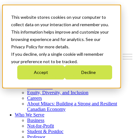
Mitacs Plus
Contact Us
This website stores cookies on your computer to
News & Events
Get Started
collect data on your interaction and remember you.
This information helps improve and customize your
Menu
browsing experience and for analytics. See our
Privacy Policy for more details.
If you decline, only a single cookie will remember
your preference not to be tracked.
Who We Are
Accept
Decline
Strategic Plan 2026-2030
Where We Invest
What We Do
Equity, Diversity, and Inclusion
Careers
About Mitacs: Building a Strong and Resilient
Canadian Economy
Who We Serve
Business
Not-for-Profit
Student & Postdoc
Professor