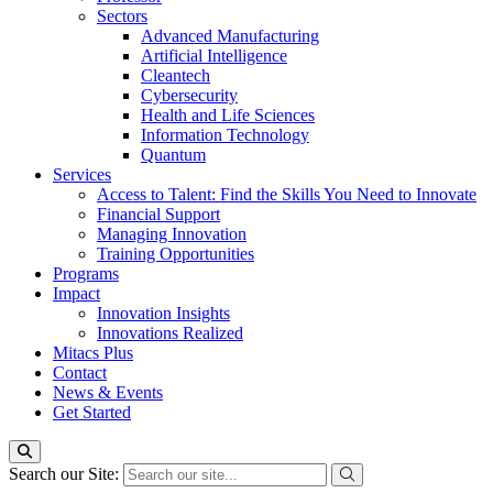
Sectors
Advanced Manufacturing
Artificial Intelligence
Cleantech
Cybersecurity
Health and Life Sciences
Information Technology
Quantum
Services
Access to Talent: Find the Skills You Need to Innovate
Financial Support
Managing Innovation
Training Opportunities
Programs
Impact
Innovation Insights
Innovations Realized
Mitacs Plus
Contact
News & Events
Get Started
Search our Site: