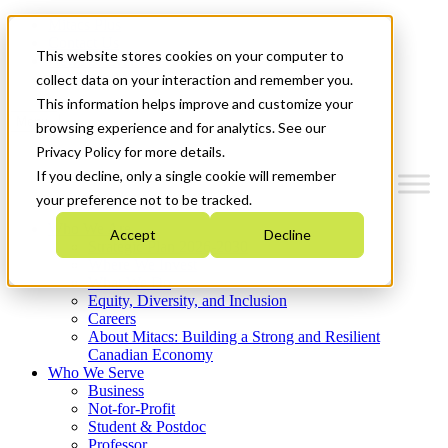
Mitacs Plus
Contact Us
This website stores cookies on your computer to
News & Events
Get Started
collect data on your interaction and remember you.
This information helps improve and customize your
Menu
browsing experience and for analytics. See our
Privacy Policy for more details.
If you decline, only a single cookie will remember
your preference not to be tracked.
Who We Are
Accept
Decline
Strategic Plan 2026-2030
Where We Invest
What We Do
Equity, Diversity, and Inclusion
Careers
About Mitacs: Building a Strong and Resilient
Canadian Economy
Who We Serve
Business
Not-for-Profit
Student & Postdoc
Professor