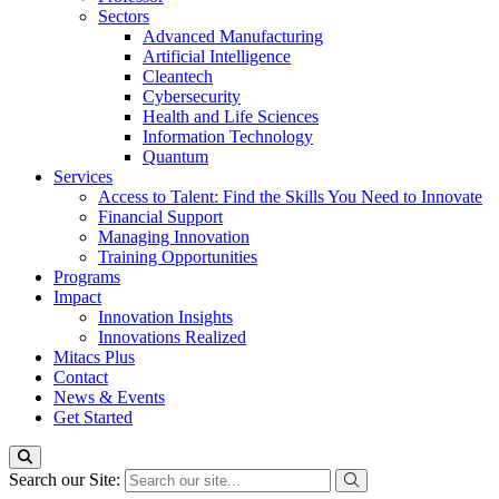
Sectors
Advanced Manufacturing
Artificial Intelligence
Cleantech
Cybersecurity
Health and Life Sciences
Information Technology
Quantum
Services
Access to Talent: Find the Skills You Need to Innovate
Financial Support
Managing Innovation
Training Opportunities
Programs
Impact
Innovation Insights
Innovations Realized
Mitacs Plus
Contact
News & Events
Get Started
Search our Site: