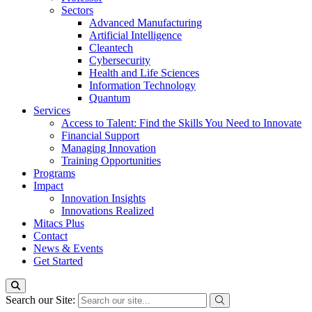
Sectors
Advanced Manufacturing
Artificial Intelligence
Cleantech
Cybersecurity
Health and Life Sciences
Information Technology
Quantum
Services
Access to Talent: Find the Skills You Need to Innovate
Financial Support
Managing Innovation
Training Opportunities
Programs
Impact
Innovation Insights
Innovations Realized
Mitacs Plus
Contact
News & Events
Get Started
Search our Site: