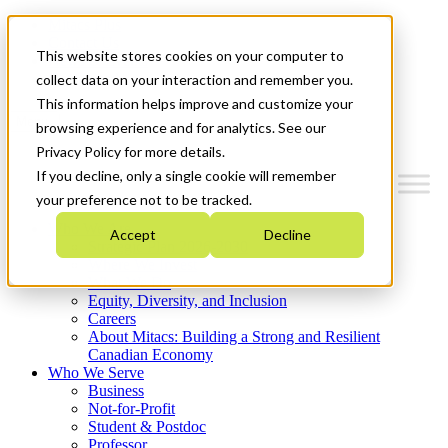
Mitacs Plus
Contact Us
This website stores cookies on your computer to
News & Events
Get Started
collect data on your interaction and remember you.
This information helps improve and customize your
Menu
browsing experience and for analytics. See our
Privacy Policy for more details.
If you decline, only a single cookie will remember
your preference not to be tracked.
Who We Are
Accept
Decline
Strategic Plan 2026-2030
Where We Invest
What We Do
Equity, Diversity, and Inclusion
Careers
About Mitacs: Building a Strong and Resilient
Canadian Economy
Who We Serve
Business
Not-for-Profit
Student & Postdoc
Professor