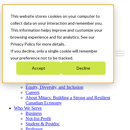
Mitacs Plus
Contact Us
This website stores cookies on your computer to
News & Events
Get Started
collect data on your interaction and remember you.
This information helps improve and customize your
Menu
browsing experience and for analytics. See our
Privacy Policy for more details.
If you decline, only a single cookie will remember
your preference not to be tracked.
Who We Are
Accept
Decline
Strategic Plan 2026-2030
Where We Invest
What We Do
Equity, Diversity, and Inclusion
Careers
About Mitacs: Building a Strong and Resilient
Canadian Economy
Who We Serve
Business
Not-for-Profit
Student & Postdoc
Professor