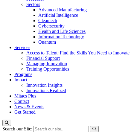
Sectors
Advanced Manufacturing
Artificial Intelligence
Cleantech
Cybersecurity
Health and Life Sciences
Information Technology
Quantum
Services
Access to Talent: Find the Skills You Need to Innovate
Financial Support
Managing Innovation
Training Opportunities
Programs
Impact
Innovation Insights
Innovations Realized
Mitacs Plus
Contact
News & Events
Get Started
Search our Site: