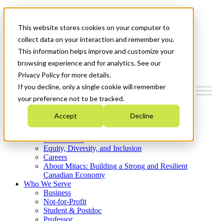
Mitacs Plus
Contact Us
This website stores cookies on your computer to
News & Events
Get Started
collect data on your interaction and remember you.
This information helps improve and customize your
Menu
browsing experience and for analytics. See our
Privacy Policy for more details.
If you decline, only a single cookie will remember
your preference not to be tracked.
Who We Are
Accept
Decline
Strategic Plan 2026-2030
Where We Invest
What We Do
Equity, Diversity, and Inclusion
Careers
About Mitacs: Building a Strong and Resilient
Canadian Economy
Who We Serve
Business
Not-for-Profit
Student & Postdoc
Professor