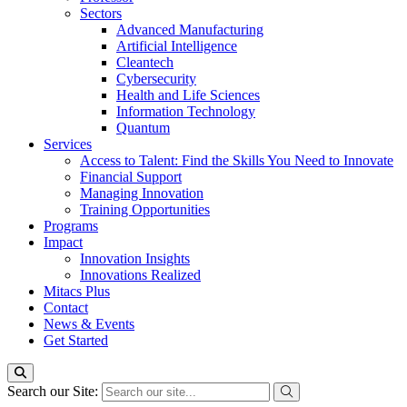
Sectors
Advanced Manufacturing
Artificial Intelligence
Cleantech
Cybersecurity
Health and Life Sciences
Information Technology
Quantum
Services
Access to Talent: Find the Skills You Need to Innovate
Financial Support
Managing Innovation
Training Opportunities
Programs
Impact
Innovation Insights
Innovations Realized
Mitacs Plus
Contact
News & Events
Get Started
Search our Site: