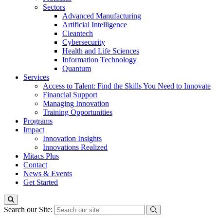
Sectors
Advanced Manufacturing
Artificial Intelligence
Cleantech
Cybersecurity
Health and Life Sciences
Information Technology
Quantum
Services
Access to Talent: Find the Skills You Need to Innovate
Financial Support
Managing Innovation
Training Opportunities
Programs
Impact
Innovation Insights
Innovations Realized
Mitacs Plus
Contact
News & Events
Get Started
Search our Site: