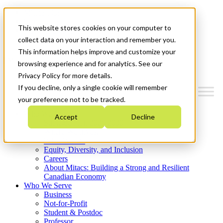
Mitacs Plus
Contact Us
This website stores cookies on your computer to
News & Events
Get Started
collect data on your interaction and remember you.
This information helps improve and customize your
Menu
browsing experience and for analytics. See our
Privacy Policy for more details.
If you decline, only a single cookie will remember
your preference not to be tracked.
Who We Are
Accept
Decline
Strategic Plan 2026-2030
Where We Invest
What We Do
Equity, Diversity, and Inclusion
Careers
About Mitacs: Building a Strong and Resilient
Canadian Economy
Who We Serve
Business
Not-for-Profit
Student & Postdoc
Professor