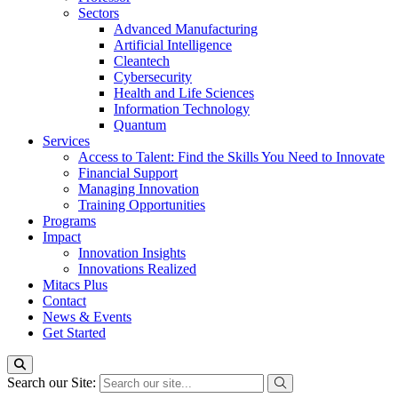
Sectors
Advanced Manufacturing
Artificial Intelligence
Cleantech
Cybersecurity
Health and Life Sciences
Information Technology
Quantum
Services
Access to Talent: Find the Skills You Need to Innovate
Financial Support
Managing Innovation
Training Opportunities
Programs
Impact
Innovation Insights
Innovations Realized
Mitacs Plus
Contact
News & Events
Get Started
Search our Site: