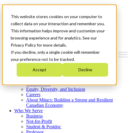
Mitacs Plus
Contact Us
This website stores cookies on your computer to
News & Events
Get Started
collect data on your interaction and remember you.
This information helps improve and customize your
Menu
browsing experience and for analytics. See our
Privacy Policy for more details.
If you decline, only a single cookie will remember
your preference not to be tracked.
Who We Are
Accept
Decline
Strategic Plan 2026-2030
Where We Invest
What We Do
Equity, Diversity, and Inclusion
Careers
About Mitacs: Building a Strong and Resilient
Canadian Economy
Who We Serve
Business
Not-for-Profit
Student & Postdoc
Professor