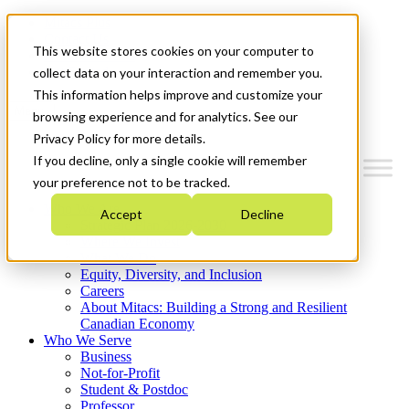
Mitacs Plus
Contact Us
This website stores cookies on your computer to
News & Events
Get Started
collect data on your interaction and remember you.
This information helps improve and customize your
Menu
browsing experience and for analytics. See our
Privacy Policy for more details.
If you decline, only a single cookie will remember
your preference not to be tracked.
Who We Are
Accept
Decline
Strategic Plan 2026-2030
Where We Invest
What We Do
Equity, Diversity, and Inclusion
Careers
About Mitacs: Building a Strong and Resilient
Canadian Economy
Who We Serve
Business
Not-for-Profit
Student & Postdoc
Professor