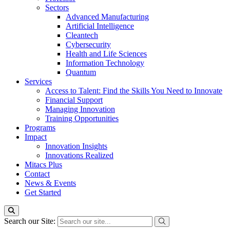
Sectors
Advanced Manufacturing
Artificial Intelligence
Cleantech
Cybersecurity
Health and Life Sciences
Information Technology
Quantum
Services
Access to Talent: Find the Skills You Need to Innovate
Financial Support
Managing Innovation
Training Opportunities
Programs
Impact
Innovation Insights
Innovations Realized
Mitacs Plus
Contact
News & Events
Get Started
Search our Site: