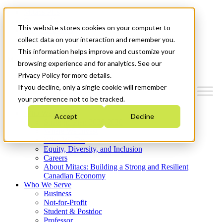
Mitacs Plus
Contact Us
This website stores cookies on your computer to
News & Events
Get Started
collect data on your interaction and remember you.
This information helps improve and customize your
Menu
browsing experience and for analytics. See our
Privacy Policy for more details.
If you decline, only a single cookie will remember
your preference not to be tracked.
Who We Are
Accept
Decline
Strategic Plan 2026-2030
Where We Invest
What We Do
Equity, Diversity, and Inclusion
Careers
About Mitacs: Building a Strong and Resilient
Canadian Economy
Who We Serve
Business
Not-for-Profit
Student & Postdoc
Professor