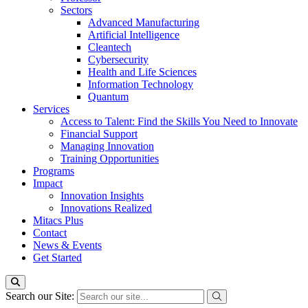
Sectors
Advanced Manufacturing
Artificial Intelligence
Cleantech
Cybersecurity
Health and Life Sciences
Information Technology
Quantum
Services
Access to Talent: Find the Skills You Need to Innovate
Financial Support
Managing Innovation
Training Opportunities
Programs
Impact
Innovation Insights
Innovations Realized
Mitacs Plus
Contact
News & Events
Get Started
Search our Site: