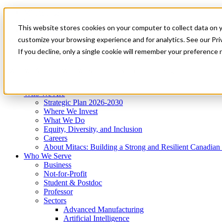
Mitacs Plus
Contact Us
This website stores cookies on your computer to collect data on 
News & Events
Get Started
customize your browsing experience and for analytics. See our Priv
Menu
If you decline, only a single cookie will remember your preference 
Who We Are
Who We Serve
Services
Programs
Impact
Who We Are
Strategic Plan 2026-2030
Where We Invest
What We Do
Equity, Diversity, and Inclusion
Careers
About Mitacs: Building a Strong and Resilient Canadia
Who We Serve
Business
Not-for-Profit
Student & Postdoc
Professor
Sectors
Advanced Manufacturing
Artificial Intelligence