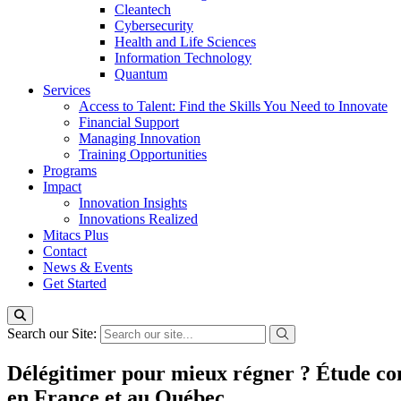
Cleantech
Cybersecurity
Health and Life Sciences
Information Technology
Quantum
Services
Access to Talent: Find the Skills You Need to Innovate
Financial Support
Managing Innovation
Training Opportunities
Programs
Impact
Innovation Insights
Innovations Realized
Mitacs Plus
Contact
News & Events
Get Started
Search our Site:
Délégitimer pour mieux régner ? Étude com
en France et au Québec