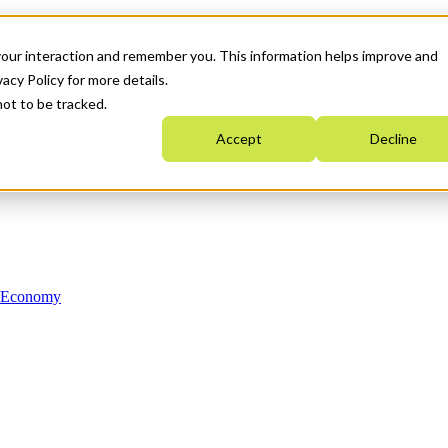
your interaction and remember you. This information helps improve and
acy Policy for more details.
not to be tracked.
Accept
Decline
n Economy