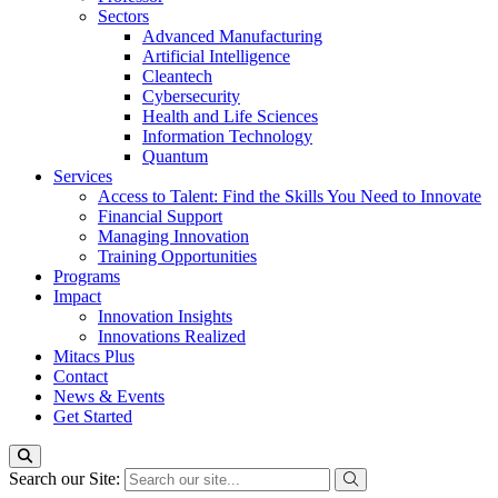
Sectors
Advanced Manufacturing
Artificial Intelligence
Cleantech
Cybersecurity
Health and Life Sciences
Information Technology
Quantum
Services
Access to Talent: Find the Skills You Need to Innovate
Financial Support
Managing Innovation
Training Opportunities
Programs
Impact
Innovation Insights
Innovations Realized
Mitacs Plus
Contact
News & Events
Get Started
Search our Site: