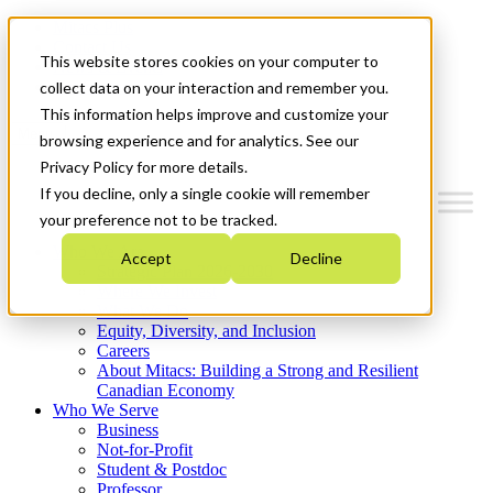
Mitacs Plus
Contact Us
This website stores cookies on your computer to
News & Events
Get Started
collect data on your interaction and remember you.
This information helps improve and customize your
Menu
browsing experience and for analytics. See our
Privacy Policy for more details.
If you decline, only a single cookie will remember
your preference not to be tracked.
Who We Are
Accept
Decline
Strategic Plan 2026-2030
Where We Invest
What We Do
Equity, Diversity, and Inclusion
Careers
About Mitacs: Building a Strong and Resilient
Canadian Economy
Who We Serve
Business
Not-for-Profit
Student & Postdoc
Professor