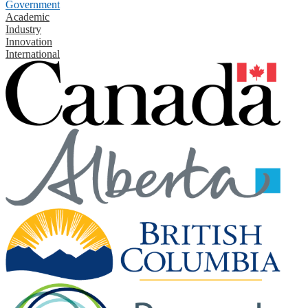
Government
Academic
Industry
Innovation
International