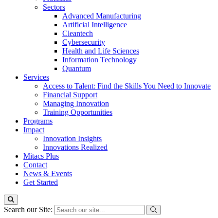
Sectors
Advanced Manufacturing
Artificial Intelligence
Cleantech
Cybersecurity
Health and Life Sciences
Information Technology
Quantum
Services
Access to Talent: Find the Skills You Need to Innovate
Financial Support
Managing Innovation
Training Opportunities
Programs
Impact
Innovation Insights
Innovations Realized
Mitacs Plus
Contact
News & Events
Get Started
Search our Site: