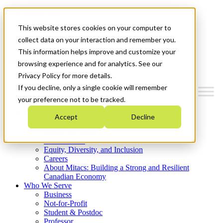
Mitacs Plus
Contact Us
This website stores cookies on your computer to
News & Events
Get Started
collect data on your interaction and remember you.
This information helps improve and customize your
Menu
browsing experience and for analytics. See our
Privacy Policy for more details.
If you decline, only a single cookie will remember
your preference not to be tracked.
Who We Are
Accept
Decline
Strategic Plan 2026-2030
Where We Invest
What We Do
Equity, Diversity, and Inclusion
Careers
About Mitacs: Building a Strong and Resilient
Canadian Economy
Who We Serve
Business
Not-for-Profit
Student & Postdoc
Professor