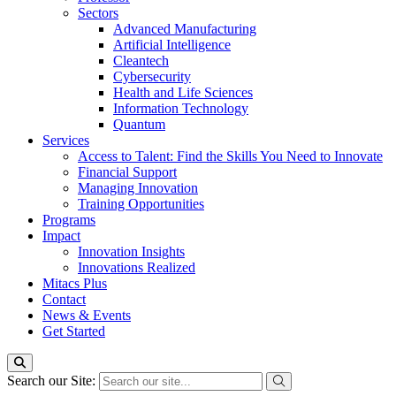
Sectors
Advanced Manufacturing
Artificial Intelligence
Cleantech
Cybersecurity
Health and Life Sciences
Information Technology
Quantum
Services
Access to Talent: Find the Skills You Need to Innovate
Financial Support
Managing Innovation
Training Opportunities
Programs
Impact
Innovation Insights
Innovations Realized
Mitacs Plus
Contact
News & Events
Get Started
Search our Site: