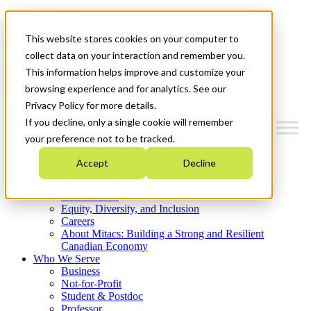
Mitacs Plus
Contact Us
This website stores cookies on your computer to
News & Events
Get Started
collect data on your interaction and remember you.
This information helps improve and customize your
Menu
browsing experience and for analytics. See our
Privacy Policy for more details.
If you decline, only a single cookie will remember
your preference not to be tracked.
Who We Are
Accept
Decline
Strategic Plan 2026-2030
Where We Invest
What We Do
Equity, Diversity, and Inclusion
Careers
About Mitacs: Building a Strong and Resilient
Canadian Economy
Who We Serve
Business
Not-for-Profit
Student & Postdoc
Professor