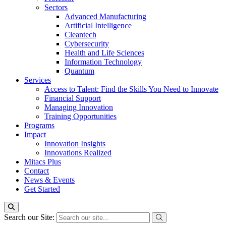
Sectors
Advanced Manufacturing
Artificial Intelligence
Cleantech
Cybersecurity
Health and Life Sciences
Information Technology
Quantum
Services
Access to Talent: Find the Skills You Need to Innovate
Financial Support
Managing Innovation
Training Opportunities
Programs
Impact
Innovation Insights
Innovations Realized
Mitacs Plus
Contact
News & Events
Get Started
Search our Site: