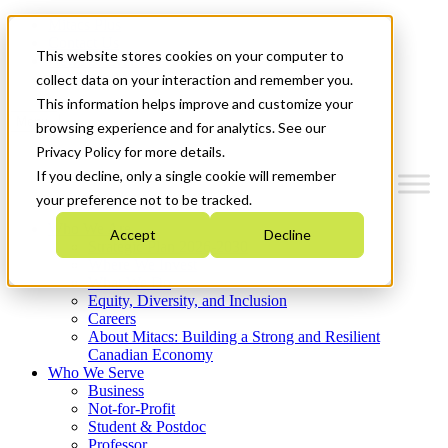
Mitacs Plus
Contact Us
This website stores cookies on your computer to
News & Events
Get Started
collect data on your interaction and remember you.
This information helps improve and customize your
Menu
browsing experience and for analytics. See our
Privacy Policy for more details.
If you decline, only a single cookie will remember
your preference not to be tracked.
Who We Are
Accept
Decline
Strategic Plan 2026-2030
Where We Invest
What We Do
Equity, Diversity, and Inclusion
Careers
About Mitacs: Building a Strong and Resilient
Canadian Economy
Who We Serve
Business
Not-for-Profit
Student & Postdoc
Professor