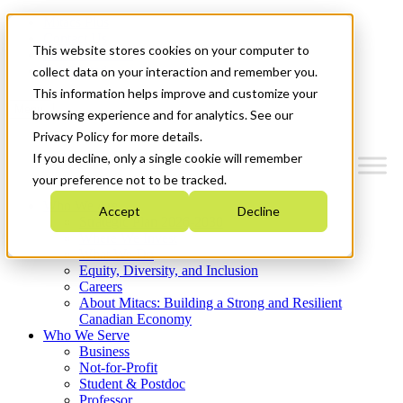
Mitacs Plus
Contact Us
This website stores cookies on your computer to
News & Events
Get Started
collect data on your interaction and remember you.
This information helps improve and customize your
Menu
browsing experience and for analytics. See our
Privacy Policy for more details.
If you decline, only a single cookie will remember
your preference not to be tracked.
Who We Are
Accept
Decline
Strategic Plan 2026-2030
Where We Invest
What We Do
Equity, Diversity, and Inclusion
Careers
About Mitacs: Building a Strong and Resilient
Canadian Economy
Who We Serve
Business
Not-for-Profit
Student & Postdoc
Professor