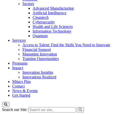
Sectors
Advanced Manufacturing
Artificial Intelligence
Cleantech
Cybersecurity
Health and Life Sciences
Information Technology
Quantum
Services
Access to Talent: Find the Skills You Need to Innovate
Financial Support
Managing Innovation
Training Opportunities
Programs
Impact
Innovation Insights
Innovations Realized
Mitacs Plus
Contact
News & Events
Get Started
Search our Site: