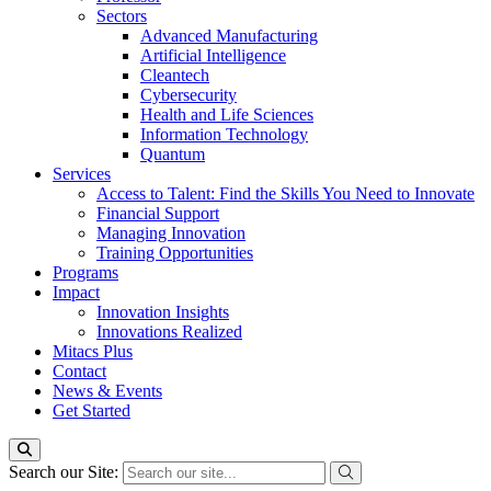
Sectors
Advanced Manufacturing
Artificial Intelligence
Cleantech
Cybersecurity
Health and Life Sciences
Information Technology
Quantum
Services
Access to Talent: Find the Skills You Need to Innovate
Financial Support
Managing Innovation
Training Opportunities
Programs
Impact
Innovation Insights
Innovations Realized
Mitacs Plus
Contact
News & Events
Get Started
Search our Site: