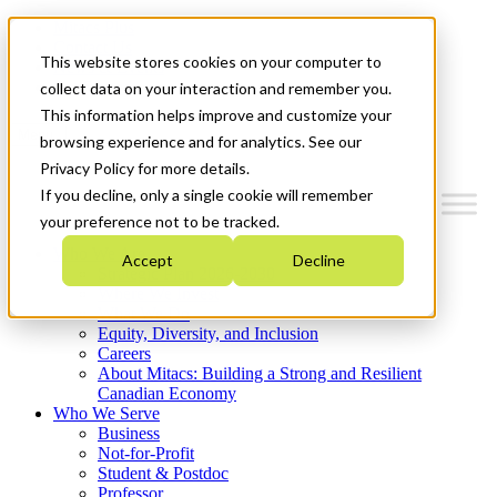
Mitacs Plus
Contact Us
This website stores cookies on your computer to
News & Events
Get Started
collect data on your interaction and remember you.
This information helps improve and customize your
Menu
browsing experience and for analytics. See our
Privacy Policy for more details.
If you decline, only a single cookie will remember
your preference not to be tracked.
Who We Are
Accept
Decline
Strategic Plan 2026-2030
Where We Invest
What We Do
Equity, Diversity, and Inclusion
Careers
About Mitacs: Building a Strong and Resilient
Canadian Economy
Who We Serve
Business
Not-for-Profit
Student & Postdoc
Professor