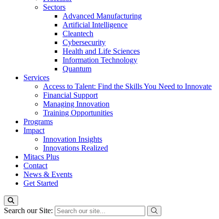
Sectors
Advanced Manufacturing
Artificial Intelligence
Cleantech
Cybersecurity
Health and Life Sciences
Information Technology
Quantum
Services
Access to Talent: Find the Skills You Need to Innovate
Financial Support
Managing Innovation
Training Opportunities
Programs
Impact
Innovation Insights
Innovations Realized
Mitacs Plus
Contact
News & Events
Get Started
Search our Site: