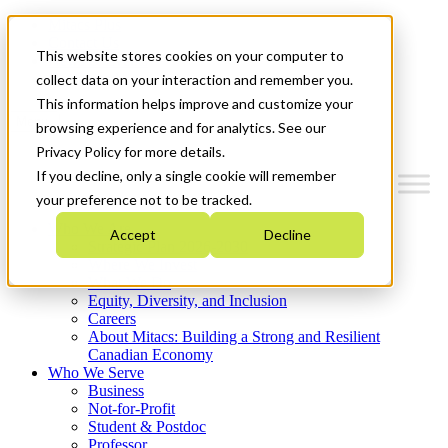
Mitacs Plus
Contact Us
This website stores cookies on your computer to
News & Events
Get Started
collect data on your interaction and remember you.
This information helps improve and customize your
Menu
browsing experience and for analytics. See our
Privacy Policy for more details.
If you decline, only a single cookie will remember
your preference not to be tracked.
Who We Are
Accept
Decline
Strategic Plan 2026-2030
Where We Invest
What We Do
Equity, Diversity, and Inclusion
Careers
About Mitacs: Building a Strong and Resilient
Canadian Economy
Who We Serve
Business
Not-for-Profit
Student & Postdoc
Professor