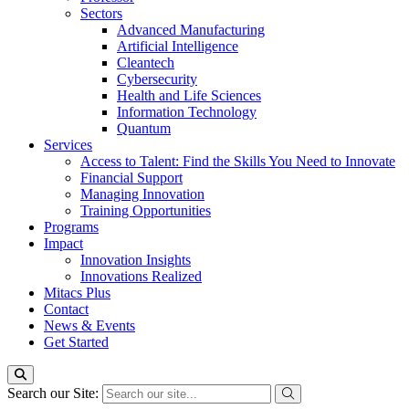
Sectors
Advanced Manufacturing
Artificial Intelligence
Cleantech
Cybersecurity
Health and Life Sciences
Information Technology
Quantum
Services
Access to Talent: Find the Skills You Need to Innovate
Financial Support
Managing Innovation
Training Opportunities
Programs
Impact
Innovation Insights
Innovations Realized
Mitacs Plus
Contact
News & Events
Get Started
Search our Site: