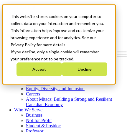
Mitacs Plus
Contact Us
This website stores cookies on your computer to
News & Events
Get Started
collect data on your interaction and remember you.
This information helps improve and customize your
Menu
browsing experience and for analytics. See our
Privacy Policy for more details.
If you decline, only a single cookie will remember
your preference not to be tracked.
Who We Are
Accept
Decline
Strategic Plan 2026-2030
Where We Invest
What We Do
Equity, Diversity, and Inclusion
Careers
About Mitacs: Building a Strong and Resilient
Canadian Economy
Who We Serve
Business
Not-for-Profit
Student & Postdoc
Professor