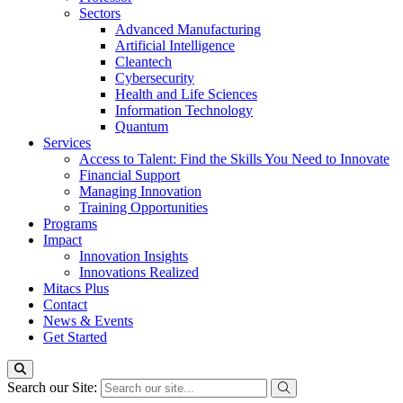
Sectors
Advanced Manufacturing
Artificial Intelligence
Cleantech
Cybersecurity
Health and Life Sciences
Information Technology
Quantum
Services
Access to Talent: Find the Skills You Need to Innovate
Financial Support
Managing Innovation
Training Opportunities
Programs
Impact
Innovation Insights
Innovations Realized
Mitacs Plus
Contact
News & Events
Get Started
Search our Site: