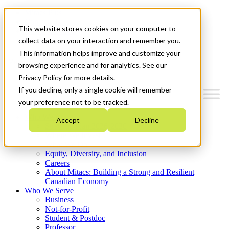
Mitacs Plus
Contact Us
This website stores cookies on your computer to
News & Events
Get Started
collect data on your interaction and remember you.
This information helps improve and customize your
Menu
browsing experience and for analytics. See our
Privacy Policy for more details.
If you decline, only a single cookie will remember
your preference not to be tracked.
Who We Are
Accept
Decline
Strategic Plan 2026-2030
Where We Invest
What We Do
Equity, Diversity, and Inclusion
Careers
About Mitacs: Building a Strong and Resilient
Canadian Economy
Who We Serve
Business
Not-for-Profit
Student & Postdoc
Professor