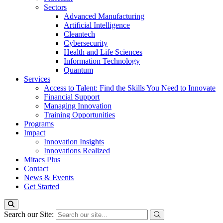
Sectors
Advanced Manufacturing
Artificial Intelligence
Cleantech
Cybersecurity
Health and Life Sciences
Information Technology
Quantum
Services
Access to Talent: Find the Skills You Need to Innovate
Financial Support
Managing Innovation
Training Opportunities
Programs
Impact
Innovation Insights
Innovations Realized
Mitacs Plus
Contact
News & Events
Get Started
Search our Site: