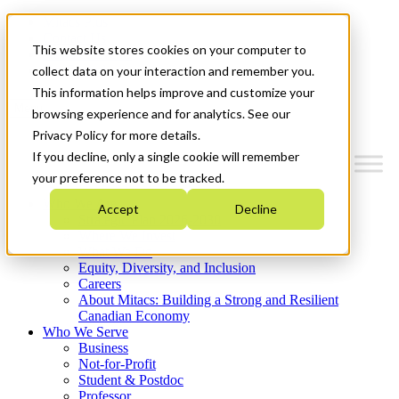
Mitacs Plus
Contact Us
This website stores cookies on your computer to
News & Events
Get Started
collect data on your interaction and remember you.
This information helps improve and customize your
Menu
browsing experience and for analytics. See our
Privacy Policy for more details.
If you decline, only a single cookie will remember
your preference not to be tracked.
Who We Are
Accept
Decline
Strategic Plan 2026-2030
Where We Invest
What We Do
Equity, Diversity, and Inclusion
Careers
About Mitacs: Building a Strong and Resilient
Canadian Economy
Who We Serve
Business
Not-for-Profit
Student & Postdoc
Professor