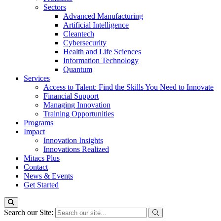
Sectors
Advanced Manufacturing
Artificial Intelligence
Cleantech
Cybersecurity
Health and Life Sciences
Information Technology
Quantum
Services
Access to Talent: Find the Skills You Need to Innovate
Financial Support
Managing Innovation
Training Opportunities
Programs
Impact
Innovation Insights
Innovations Realized
Mitacs Plus
Contact
News & Events
Get Started
Search our Site: