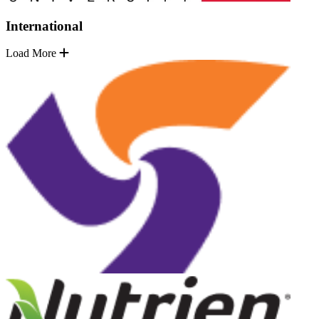
International
Load More