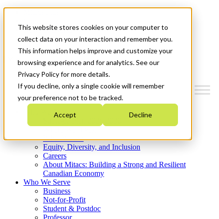
Mitacs Plus
Contact Us
This website stores cookies on your computer to
News & Events
Get Started
collect data on your interaction and remember you.
This information helps improve and customize your
Menu
browsing experience and for analytics. See our
Privacy Policy for more details.
If you decline, only a single cookie will remember
your preference not to be tracked.
Who We Are
Accept
Decline
Strategic Plan 2026-2030
Where We Invest
What We Do
Equity, Diversity, and Inclusion
Careers
About Mitacs: Building a Strong and Resilient
Canadian Economy
Who We Serve
Business
Not-for-Profit
Student & Postdoc
Professor