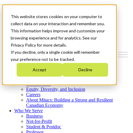
Mitacs Plus
Contact Us
This website stores cookies on your computer to
News & Events
Get Started
collect data on your interaction and remember you.
This information helps improve and customize your
Menu
browsing experience and for analytics. See our
Privacy Policy for more details.
If you decline, only a single cookie will remember
your preference not to be tracked.
Who We Are
Accept
Decline
Strategic Plan 2026-2030
Where We Invest
What We Do
Equity, Diversity, and Inclusion
Careers
About Mitacs: Building a Strong and Resilient
Canadian Economy
Who We Serve
Business
Not-for-Profit
Student & Postdoc
Professor