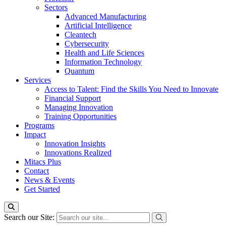
Sectors
Advanced Manufacturing
Artificial Intelligence
Cleantech
Cybersecurity
Health and Life Sciences
Information Technology
Quantum
Services
Access to Talent: Find the Skills You Need to Innovate
Financial Support
Managing Innovation
Training Opportunities
Programs
Impact
Innovation Insights
Innovations Realized
Mitacs Plus
Contact
News & Events
Get Started
Search our Site: