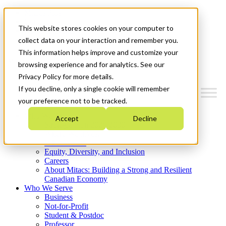
Mitacs Plus
Contact Us
This website stores cookies on your computer to
News & Events
Get Started
collect data on your interaction and remember you.
This information helps improve and customize your
Menu
browsing experience and for analytics. See our
Privacy Policy for more details.
If you decline, only a single cookie will remember
your preference not to be tracked.
Who We Are
Accept
Decline
Strategic Plan 2026-2030
Where We Invest
What We Do
Equity, Diversity, and Inclusion
Careers
About Mitacs: Building a Strong and Resilient
Canadian Economy
Who We Serve
Business
Not-for-Profit
Student & Postdoc
Professor