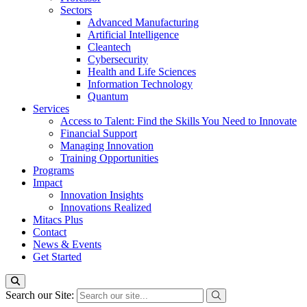
Sectors
Advanced Manufacturing
Artificial Intelligence
Cleantech
Cybersecurity
Health and Life Sciences
Information Technology
Quantum
Services
Access to Talent: Find the Skills You Need to Innovate
Financial Support
Managing Innovation
Training Opportunities
Programs
Impact
Innovation Insights
Innovations Realized
Mitacs Plus
Contact
News & Events
Get Started
Search our Site: