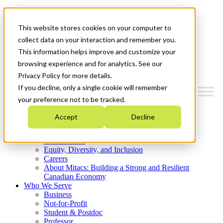
Mitacs Plus
Contact Us
This website stores cookies on your computer to
News & Events
Get Started
collect data on your interaction and remember you.
This information helps improve and customize your
Menu
browsing experience and for analytics. See our
Privacy Policy for more details.
If you decline, only a single cookie will remember
your preference not to be tracked.
Who We Are
Accept
Decline
Strategic Plan 2026-2030
Where We Invest
What We Do
Equity, Diversity, and Inclusion
Careers
About Mitacs: Building a Strong and Resilient
Canadian Economy
Who We Serve
Business
Not-for-Profit
Student & Postdoc
Professor