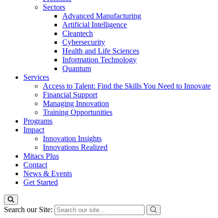
Sectors
Advanced Manufacturing
Artificial Intelligence
Cleantech
Cybersecurity
Health and Life Sciences
Information Technology
Quantum
Services
Access to Talent: Find the Skills You Need to Innovate
Financial Support
Managing Innovation
Training Opportunities
Programs
Impact
Innovation Insights
Innovations Realized
Mitacs Plus
Contact
News & Events
Get Started
Search our Site: