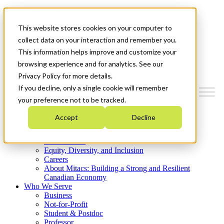
Mitacs Plus
Contact Us
This website stores cookies on your computer to
News & Events
Get Started
collect data on your interaction and remember you.
This information helps improve and customize your
Menu
browsing experience and for analytics. See our
Privacy Policy for more details.
If you decline, only a single cookie will remember
your preference not to be tracked.
Who We Are
Accept
Decline
Strategic Plan 2026-2030
Where We Invest
What We Do
Equity, Diversity, and Inclusion
Careers
About Mitacs: Building a Strong and Resilient
Canadian Economy
Who We Serve
Business
Not-for-Profit
Student & Postdoc
Professor