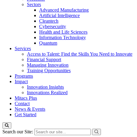
Sectors
Advanced Manufacturing
Artificial Intelligence
Cleantech
Cybersecurity
Health and Life Sciences
Information Technology
Quantum
Services
Access to Talent: Find the Skills You Need to Innovate
Financial Support
Managing Innovation
Training Opportunities
Programs
Impact
Innovation Insights
Innovations Realized
Mitacs Plus
Contact
News & Events
Get Started
Search our Site: