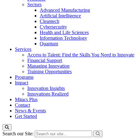
Sectors
Advanced Manufacturing
Artificial Intelligence
Cleantech
Cybersecurity
Health and Life Sciences
Information Technology
Quantum
Services
Access to Talent: Find the Skills You Need to Innovate
Financial Support
Managing Innovation
Training Opportunities
Programs
Impact
Innovation Insights
Innovations Realized
Mitacs Plus
Contact
News & Events
Get Started
Search our Site: