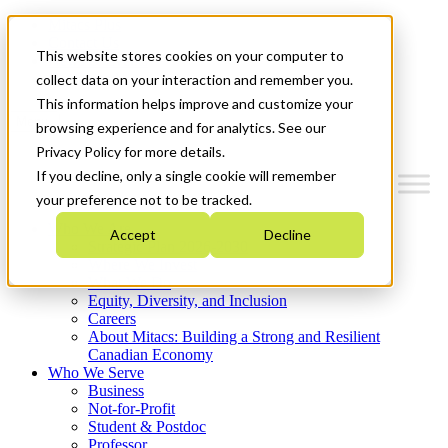
Mitacs Plus
Contact Us
This website stores cookies on your computer to
News & Events
Get Started
collect data on your interaction and remember you.
This information helps improve and customize your
Menu
browsing experience and for analytics. See our
Privacy Policy for more details.
If you decline, only a single cookie will remember
your preference not to be tracked.
Who We Are
Accept
Decline
Strategic Plan 2026-2030
Where We Invest
What We Do
Equity, Diversity, and Inclusion
Careers
About Mitacs: Building a Strong and Resilient
Canadian Economy
Who We Serve
Business
Not-for-Profit
Student & Postdoc
Professor