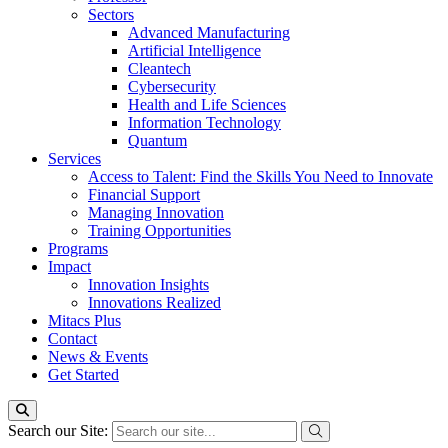
Sectors
Advanced Manufacturing
Artificial Intelligence
Cleantech
Cybersecurity
Health and Life Sciences
Information Technology
Quantum
Services
Access to Talent: Find the Skills You Need to Innovate
Financial Support
Managing Innovation
Training Opportunities
Programs
Impact
Innovation Insights
Innovations Realized
Mitacs Plus
Contact
News & Events
Get Started
Search our Site: