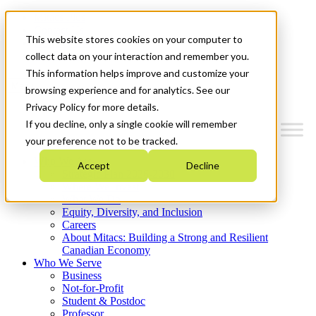
Mitacs Plus
Contact Us
This website stores cookies on your computer to
News & Events
Get Started
collect data on your interaction and remember you.
This information helps improve and customize your
Menu
browsing experience and for analytics. See our
Privacy Policy for more details.
If you decline, only a single cookie will remember
your preference not to be tracked.
Who We Are
Accept
Decline
Strategic Plan 2026-2030
Where We Invest
What We Do
Equity, Diversity, and Inclusion
Careers
About Mitacs: Building a Strong and Resilient
Canadian Economy
Who We Serve
Business
Not-for-Profit
Student & Postdoc
Professor