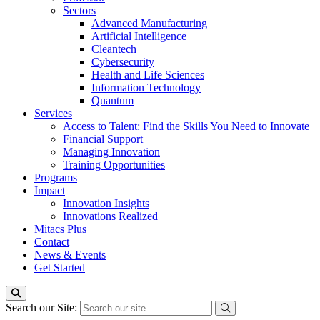
Sectors
Advanced Manufacturing
Artificial Intelligence
Cleantech
Cybersecurity
Health and Life Sciences
Information Technology
Quantum
Services
Access to Talent: Find the Skills You Need to Innovate
Financial Support
Managing Innovation
Training Opportunities
Programs
Impact
Innovation Insights
Innovations Realized
Mitacs Plus
Contact
News & Events
Get Started
Search our Site: