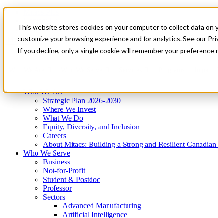
Mitacs Plus
Contact Us
This website stores cookies on your computer to collect data on 
News & Events
Get Started
customize your browsing experience and for analytics. See our Priv
Menu
If you decline, only a single cookie will remember your preference 
Who We Are
Who We Serve
Services
Programs
Impact
Who We Are
Strategic Plan 2026-2030
Where We Invest
What We Do
Equity, Diversity, and Inclusion
Careers
About Mitacs: Building a Strong and Resilient Canadia
Who We Serve
Business
Not-for-Profit
Student & Postdoc
Professor
Sectors
Advanced Manufacturing
Artificial Intelligence