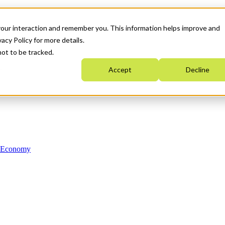
your interaction and remember you. This information helps improve and
acy Policy for more details.
not to be tracked.
Accept
Decline
n Economy