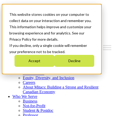
Mitacs Plus
Contact Us
This website stores cookies on your computer to
News & Events
Get Started
collect data on your interaction and remember you.
This information helps improve and customize your
Menu
browsing experience and for analytics. See our
Privacy Policy for more details.
If you decline, only a single cookie will remember
your preference not to be tracked.
Who We Are
Accept
Decline
Strategic Plan 2026-2030
Where We Invest
What We Do
Equity, Diversity, and Inclusion
Careers
About Mitacs: Building a Strong and Resilient
Canadian Economy
Who We Serve
Business
Not-for-Profit
Student & Postdoc
Professor