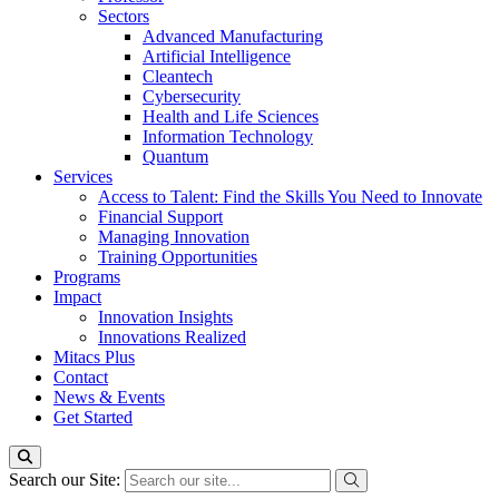
Sectors
Advanced Manufacturing
Artificial Intelligence
Cleantech
Cybersecurity
Health and Life Sciences
Information Technology
Quantum
Services
Access to Talent: Find the Skills You Need to Innovate
Financial Support
Managing Innovation
Training Opportunities
Programs
Impact
Innovation Insights
Innovations Realized
Mitacs Plus
Contact
News & Events
Get Started
Search our Site: