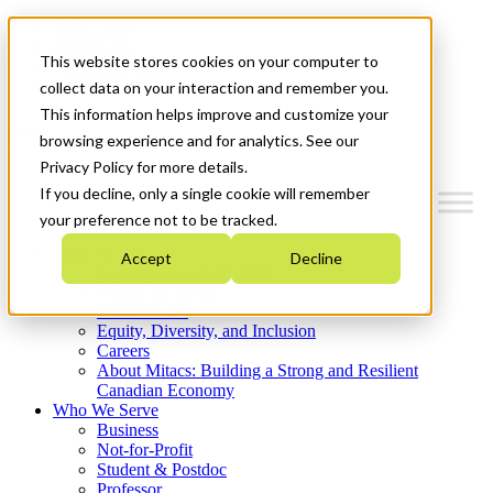
Mitacs Plus
Contact Us
This website stores cookies on your computer to
News & Events
Get Started
collect data on your interaction and remember you.
This information helps improve and customize your
Menu
browsing experience and for analytics. See our
Privacy Policy for more details.
If you decline, only a single cookie will remember
your preference not to be tracked.
Who We Are
Accept
Decline
Strategic Plan 2026-2030
Where We Invest
What We Do
Equity, Diversity, and Inclusion
Careers
About Mitacs: Building a Strong and Resilient
Canadian Economy
Who We Serve
Business
Not-for-Profit
Student & Postdoc
Professor