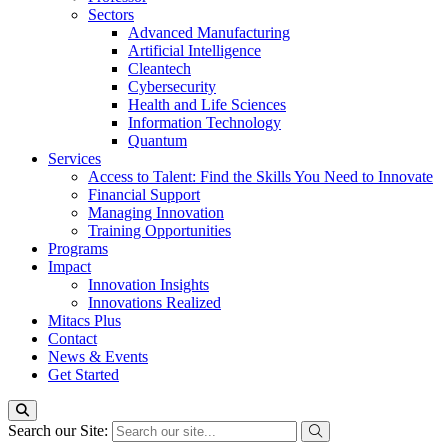
Sectors
Advanced Manufacturing
Artificial Intelligence
Cleantech
Cybersecurity
Health and Life Sciences
Information Technology
Quantum
Services
Access to Talent: Find the Skills You Need to Innovate
Financial Support
Managing Innovation
Training Opportunities
Programs
Impact
Innovation Insights
Innovations Realized
Mitacs Plus
Contact
News & Events
Get Started
Search our Site: