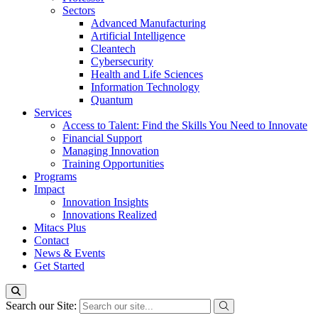
Sectors
Advanced Manufacturing
Artificial Intelligence
Cleantech
Cybersecurity
Health and Life Sciences
Information Technology
Quantum
Services
Access to Talent: Find the Skills You Need to Innovate
Financial Support
Managing Innovation
Training Opportunities
Programs
Impact
Innovation Insights
Innovations Realized
Mitacs Plus
Contact
News & Events
Get Started
Search our Site: