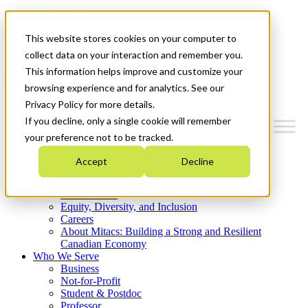
Mitacs Plus
Contact Us
This website stores cookies on your computer to
News & Events
Get Started
collect data on your interaction and remember you.
This information helps improve and customize your
Menu
browsing experience and for analytics. See our
Privacy Policy for more details.
If you decline, only a single cookie will remember
your preference not to be tracked.
Who We Are
Accept
Decline
Strategic Plan 2026-2030
Where We Invest
What We Do
Equity, Diversity, and Inclusion
Careers
About Mitacs: Building a Strong and Resilient
Canadian Economy
Who We Serve
Business
Not-for-Profit
Student & Postdoc
Professor