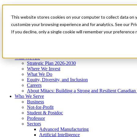
Mitacs Plus
Contact Us
This website stores cookies on your computer to collect data on 
News & Events
Get Started
customize your browsing experience and for analytics. See our Priv
Menu
If you decline, only a single cookie will remember your preference 
Who We Are
Who We Serve
Services
Programs
Impact
Who We Are
Strategic Plan 2026-2030
Where We Invest
What We Do
Equity, Diversity, and Inclusion
Careers
About Mitacs: Building a Strong and Resilient Canadia
Who We Serve
Business
Not-for-Profit
Student & Postdoc
Professor
Sectors
Advanced Manufacturing
Artificial Intelligence