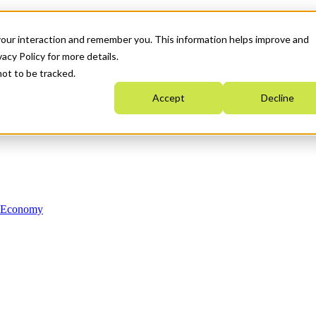
your interaction and remember you. This information helps improve and
acy Policy for more details.
not to be tracked.
Accept
Decline
n Economy