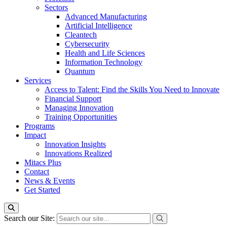
Sectors
Advanced Manufacturing
Artificial Intelligence
Cleantech
Cybersecurity
Health and Life Sciences
Information Technology
Quantum
Services
Access to Talent: Find the Skills You Need to Innovate
Financial Support
Managing Innovation
Training Opportunities
Programs
Impact
Innovation Insights
Innovations Realized
Mitacs Plus
Contact
News & Events
Get Started
Search our Site: