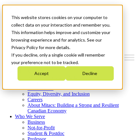
Mitacs Plus
Contact Us
This website stores cookies on your computer to
News & Events
Get Started
collect data on your interaction and remember you.
This information helps improve and customize your
Menu
browsing experience and for analytics. See our
Privacy Policy for more details.
If you decline, only a single cookie will remember
your preference not to be tracked.
Who We Are
Accept
Decline
Strategic Plan 2026-2030
Where We Invest
What We Do
Equity, Diversity, and Inclusion
Careers
About Mitacs: Building a Strong and Resilient
Canadian Economy
Who We Serve
Business
Not-for-Profit
Student & Postdoc
Professor