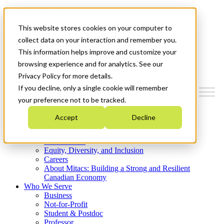
Mitacs Plus
Contact Us
This website stores cookies on your computer to
News & Events
Get Started
collect data on your interaction and remember you.
This information helps improve and customize your
Menu
browsing experience and for analytics. See our
Privacy Policy for more details.
If you decline, only a single cookie will remember
your preference not to be tracked.
Who We Are
Accept
Decline
Strategic Plan 2026-2030
Where We Invest
What We Do
Equity, Diversity, and Inclusion
Careers
About Mitacs: Building a Strong and Resilient
Canadian Economy
Who We Serve
Business
Not-for-Profit
Student & Postdoc
Professor