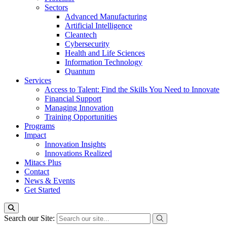
Sectors
Advanced Manufacturing
Artificial Intelligence
Cleantech
Cybersecurity
Health and Life Sciences
Information Technology
Quantum
Services
Access to Talent: Find the Skills You Need to Innovate
Financial Support
Managing Innovation
Training Opportunities
Programs
Impact
Innovation Insights
Innovations Realized
Mitacs Plus
Contact
News & Events
Get Started
Search our Site: